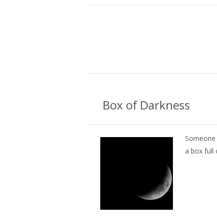
Box of Darkness
Someone 
a box full