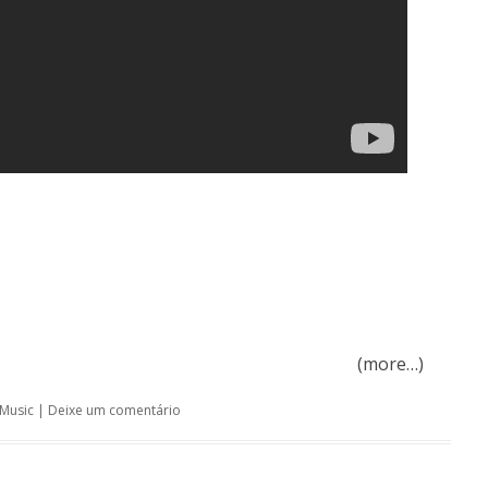
(more…)
Music
|
Deixe um comentário