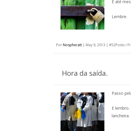
E até mes
Lembre.
Por
Nospheratt
|
May 9, 2013
|
#52Posts
/
F
Hora da saída.
Passo pela
E lembro.
lancheira.