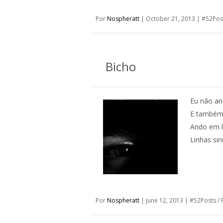
Por
Nospheratt
|
October 21, 2013
|
#52Pos
Bicho
Eu não a
E também
Ando em l
Linhas si
Por
Nospheratt
|
June 12, 2013
|
#52Posts
/