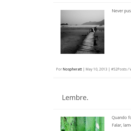
Never push
Por
Nospheratt
|
May 10, 2013
|
#52Posts
/
Lembre.
Quando fo
Falar, lam