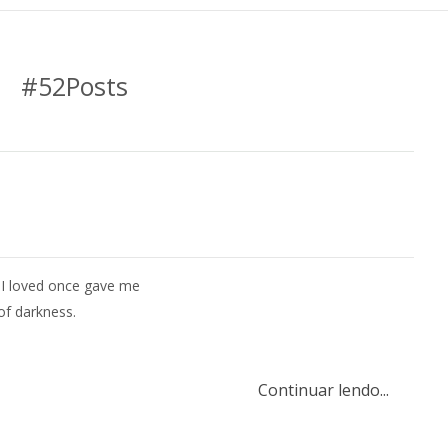
#52Posts
I loved once gave me
 of darkness.
Continuar lendo...