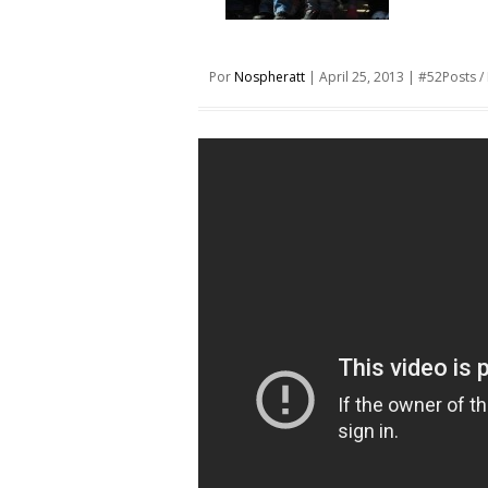
Por
Nospheratt
|
April 25, 2013
|
#52Posts
/